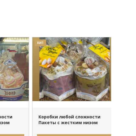
ХИТ
ХИТ
ПОДРОБНЕЕ
сти
Коробки любой сложности
Коробк
ом
Пакеты с жестким низом
Обзор